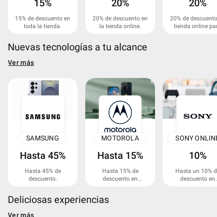
15%
20%
20%
15% de descuento en
20% de descuento en
20% de descuento
toda la tienda.
la tienda online.
tienda online pa
productos
seleccionados
Nuevas tecnologías a tu alcance
Ver más
SAMSUNG
MOTOROLA
SONY ONLIN
Hasta 45%
Hasta 15%
10%
Hasta 45% de
Hasta 15% de
Hasta un 10% d
descuento.
descuento en
descuento en
productos
productos
seleccionados.
seleccionados
Deliciosas experiencias
Ver más