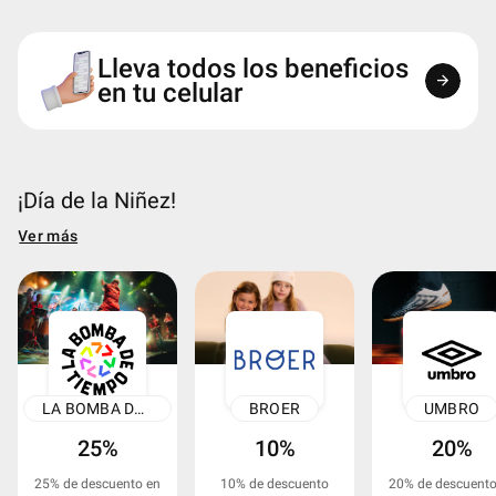
Lleva todos los beneficios
arrow_forward
en tu celular
¡Día de la Niñez!
Ver más
LA BOMBA DE TIEMPO
BROER
UMBRO
25%
10%
20%
25% de descuento en
10% de descuento
20% de descuento