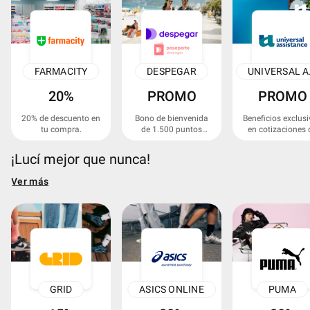
FARMACITY
DESPEGAR
UNI
20%
PROMO
PROMO
20% de descuento en
Bono de bienvenida
Beneficios exclus
tu compra.
de 1.500 puntos
en cotizaciones 
Pasaporte Despegar
asistencias al viaj
¡Lucí mejor que nunca!
Ver más
GRID
ASICS ONLINE
PUMA