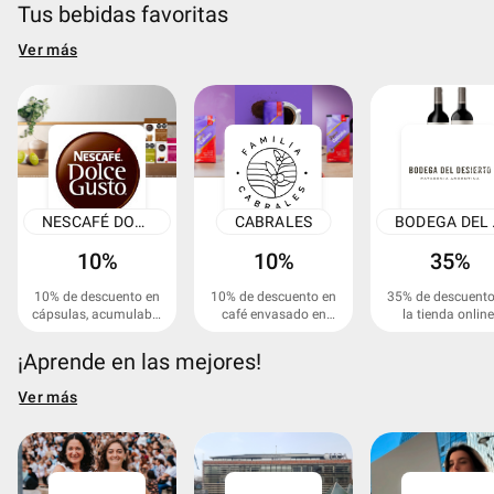
Tus bebidas favoritas
Ver más
NESCAFÉ DOLCE GUSTO
CABRALES
BOD
10%
10%
35%
10% de descuento en
10% de descuento en
35% de descuento
cápsulas, acumulable
café envasado en
la tienda online
con otras
granos.
promociones.
¡Aprende en las mejores!
Ver más