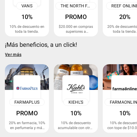
VANS
THE NORTH FACE
REEF ONLIN
10%
PROMO
20%
10% de descuento en
$20.000 en compras
20% de descuento
toda la tienda.
superiores a
toda la tienda.
$100.000.
¡Más beneficios, a un click!
Ver más
FARMAPLUS
KIEHL'S
FARMAONLI
PROMO
10%
10%
20% en farmacia, 10%
10% de descuento
10% de descuen
en perfumería y más
acumulable con otras
con tope de $10.0
beneficios.
promociones.