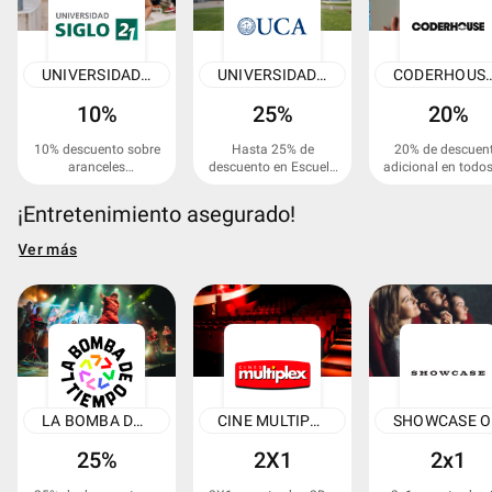
UNIVERSIDAD SIGLO 21
UNIVERSIDAD CATÓLICA ARGENTINA
CODERHOUSE 
10%
25%
20%
10% descuento sobre
Hasta 25% de
20% de descuen
aranceles
descuento en Escuela
adicional en todos
semestrales.
de Negocios.
cursos, carreras
diplomaturas.
¡Entretenimiento asegurado!
Ver más
LA BOMBA DE TIEMPO
CINE MULTIPLEX
S
25%
2X1
2x1