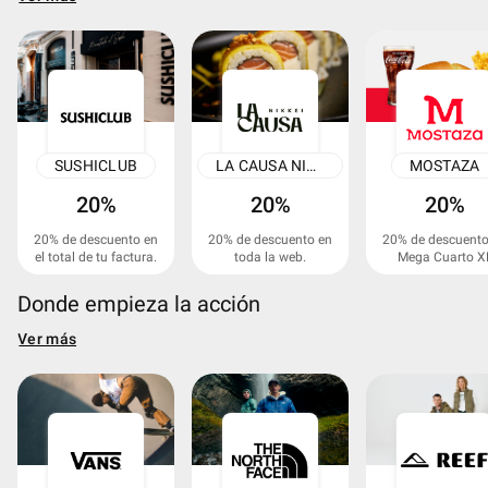
SUSHICLUB
LA CAUSA NIKKEI ONLINE
MOSTAZA
20%
20%
20%
20% de descuento en
20% de descuento en
20% de descuento
el total de tu factura.
toda la web.
Mega Cuarto X
Donde empieza la acción
Ver más